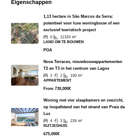
Eigenschappen
1,13 hectare in São Marcos da Serra:
potentieel voor luxe woningbouw of een
exclusief toeristisch project
0
11320
m²
LAND OM TE BOUWEN
POA
Nova Terraces, nieuwbouwappartementen
T2 en T3 in het centrum van Lagos
2
2
100
m²
APPARTEMENT
From
730,000€
Woning met vier slaapkamers en zeezicht,
op loopafstand van het strand van Praia da
Luz
4
3
226
m²
RIJTJESHUIS
675,000€