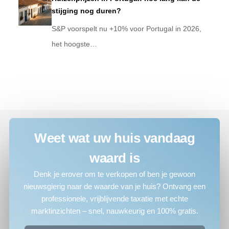
stijging nog duren?
S&P voorspelt nu +10% voor Portugal in 2026,
het hoogste…
Weet wat uw huis vandaag
waard is
Denk je erover om te verkopen of ben je gewoon
nieuwsgierig naar de waarde van je huis? Ontvang een
professionele, vrijblijvende taxatie met echte
marktinzichten – snel, nauwkeurig en 100% gratis.