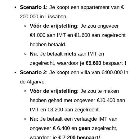
Scenario 1:
Je koopt een appartement van €
200.000 in Lissabon.
Vóór de vrijstelling:
Je zou ongeveer
€4.000 aan IMT en €1.600 aan zegelrecht
hebben betaald.
Nu:
Je betaalt
niets
aan IMT en
zegelrecht, waardoor je
€5.600
bespaart
!
Scenario 2:
Je koopt een villa van €400.000 in
de Algarve.
Vóór de vrijstelling:
Je zou te maken
hebben gehad met ongeveer €10.400 aan
IMT en €3.200 aan zegelrecht.
Nu:
Je betaalt een verlaagde IMT van
ongeveer € 6.400 en
geen
zegelrecht,
waardoor je
€ 7.200 bespaart!