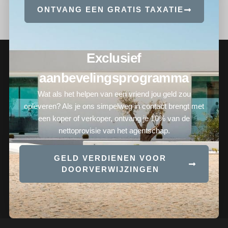
ONTVANG EEN GRATIS TAXATIE
Exclusief
aanbevelingsprogramma
Wat als het helpen van een vriend jou geld zou
opleveren? Als je ons simpelweg in contact brengt met
een koper of verkoper, ontvang je 10% van de
nettoprovisie van het agentschap.
GELD VERDIENEN VOOR
DOORVERWIJZINGEN