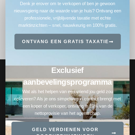
Denk je erover om te verkopen of ben je gewoon
nieuwsgierig naar de waarde van je huis? Ontvang een
professionele, vrijblijvende taxatie met echte
marktinzichten – snel, nauwkeurig en 100% gratis.
ONTVANG EEN GRATIS TAXATIE
Exclusief
aanbevelingsprogramma
Wat als het helpen van een vriend jou geld zou
opleveren? Als je ons simpelweg in contact brengt met
een koper of verkoper, ontvang je 10% van de
nettoprovisie van het agentschap.
GELD VERDIENEN VOOR