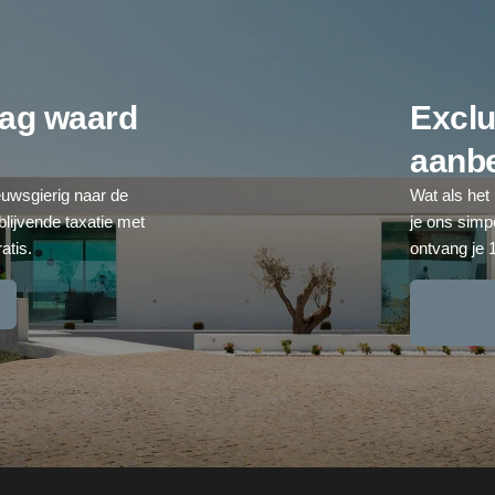
aag waard
Exclu
aanb
euwsgierig naar de
Wat als het
blijvende taxatie met
je ons simp
atis.
ontvang je 