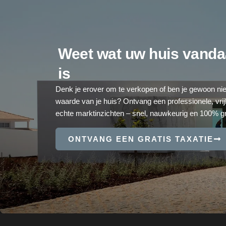
Weet wat uw huis vand
is
Denk je erover om te verkopen of ben je gewoon ni
waarde van je huis? Ontvang een professionele, vrij
echte marktinzichten – snel, nauwkeurig en 100% gr
ONTVANG EEN GRATIS TAXATIE