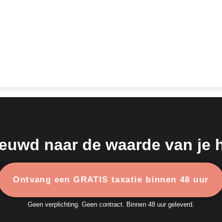
euwd naar de waarde van je 
Ontvang een GRATIS taxatie binnen 48 uur
Geen verplichting. Geen contract. Binnen 48 uur geleverd.