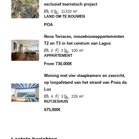
exclusief toeristisch project
0
11320
m²
LAND OM TE BOUWEN
POA
Nova Terraces, nieuwbouwappartementen
T2 en T3 in het centrum van Lagos
2
2
100
m²
APPARTEMENT
From
730,000€
Woning met vier slaapkamers en zeezicht,
op loopafstand van het strand van Praia da
Luz
4
3
226
m²
RIJTJESHUIS
675,000€