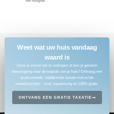
het hoogste…
Weet wat uw huis vandaag
waard is
Denk je erover om te verkopen of ben je gewoon
nieuwsgierig naar de waarde van je huis? Ontvang een
professionele, vrijblijvende taxatie met echte
marktinzichten – snel, nauwkeurig en 100% gratis.
ONTVANG EEN GRATIS TAXATIE