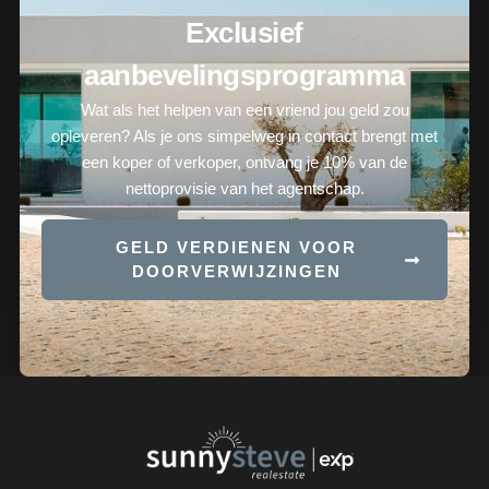
Exclusief
aanbevelingsprogramma
Wat als het helpen van een vriend jou geld zou
opleveren? Als je ons simpelweg in contact brengt met
een koper of verkoper, ontvang je 10% van de
nettoprovisie van het agentschap.
GELD VERDIENEN VOOR
DOORVERWIJZINGEN