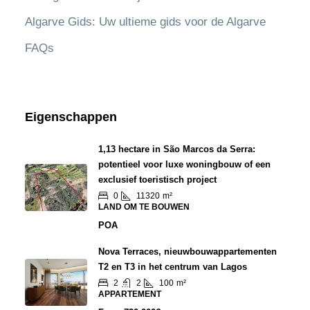
Algarve Gids: Uw ultieme gids voor de Algarve
FAQs
Eigenschappen
1,13 hectare in São Marcos da Serra:
potentieel voor luxe woningbouw of een
exclusief toeristisch project
0
11320
m²
LAND OM TE BOUWEN
POA
Nova Terraces, nieuwbouwappartementen
T2 en T3 in het centrum van Lagos
2
2
100
m²
APPARTEMENT