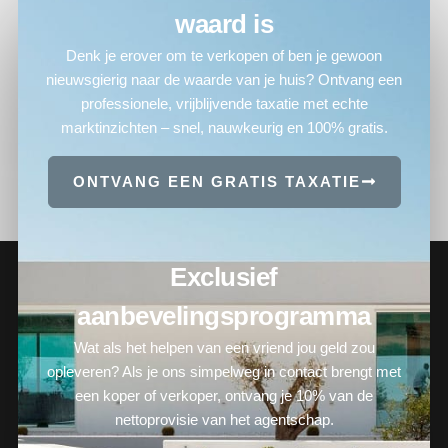
waard is
Denk je erover om te verkopen of ben je gewoon
nieuwsgierig naar de waarde van je huis? Ontvang een
professionele, vrijblijvende taxatie met echte
marktinzichten – snel, nauwkeurig en 100% gratis.
ONTVANG EEN GRATIS TAXATIE
Exclusief
aanbevelingsprogramma
Wat als het helpen van een vriend jou geld zou
opleveren? Als je ons simpelweg in contact brengt met
een koper of verkoper, ontvang je 10% van de
nettoprovisie van het agentschap.