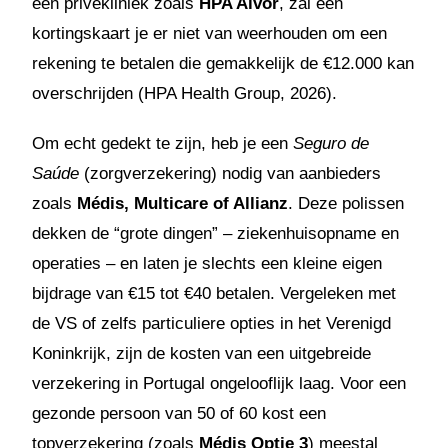
een privékliniek zoals
HPA Alvor
, zal een
kortingskaart je er niet van weerhouden om een
rekening te betalen die gemakkelijk de €12.000 kan
overschrijden (HPA Health Group, 2026).
Om echt gedekt te zijn, heb je een
Seguro de
Saúde
(zorgverzekering) nodig van aanbieders
zoals
Médis, Multicare of Allianz
. Deze polissen
dekken de “grote dingen” – ziekenhuisopname en
operaties – en laten je slechts een kleine eigen
bijdrage van €15 tot €40 betalen. Vergeleken met
de VS of zelfs particuliere opties in het Verenigd
Koninkrijk, zijn de kosten van een uitgebreide
verzekering in Portugal ongelooflijk laag. Voor een
gezonde persoon van 50 of 60 kost een
topverzekering (zoals
Médis Optie 3
) meestal