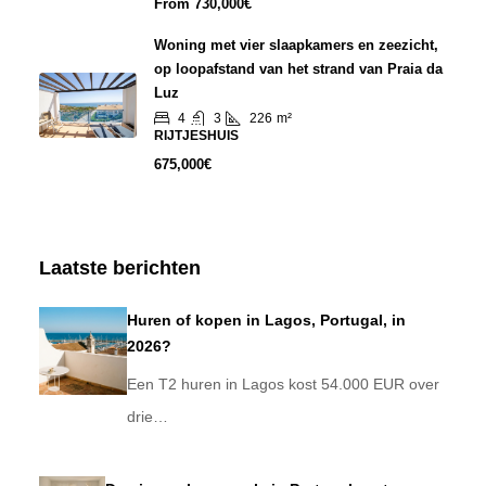
From
730,000€
Woning met vier slaapkamers en zeezicht,
op loopafstand van het strand van Praia da
Luz
4
3
226
m²
RIJTJESHUIS
675,000€
Laatste berichten
Huren of kopen in Lagos, Portugal, in
2026?
Een T2 huren in Lagos kost 54.000 EUR over
drie…