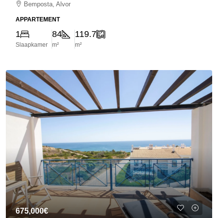
Bemposta, Alvor
APPARTEMENT
1
84
119.7
Slaapkamer
m²
m²
675,000€