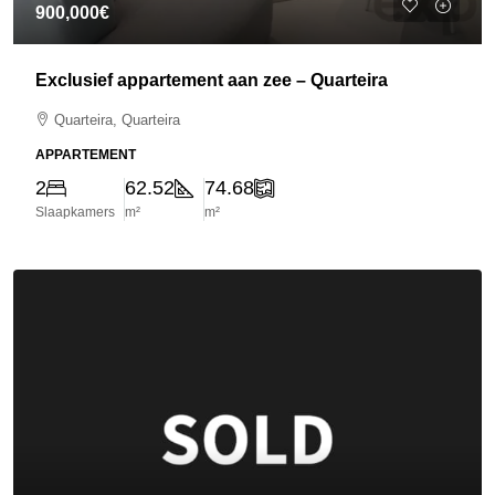
900,000€
Exclusief appartement aan zee – Quarteira
Quarteira, Quarteira
APPARTEMENT
2
62.52
74.68
Slaapkamers
m²
m²