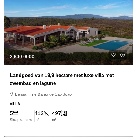
2,600,000€
Landgoed van 18,9 hectare met luxe villa met
zwembad en lagune
Bensafrim e Barão de São João
VILLA
5
412
497
Slaapkamers
m²
m²