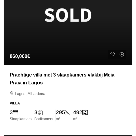
860,000€
Prachtige villa met 3 slaapkamers vlakbij Meia
Praia in Lagos
Lagos, Albardeira
VILLA
3
3
295
492
Slaapkamers
Badkamers
m²
m²