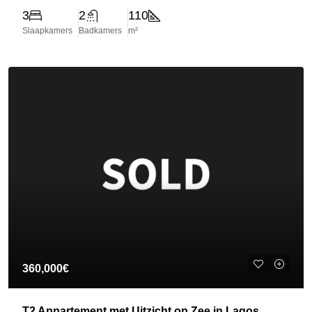
3
2
110
Slaapkamers
Badkamers
m²
360,000€
T2 Appartement met Uitzicht op Zee in Lagos