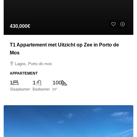
430,000€
T1 Appartement met Uitzicht op Zee in Porto de
Mos
Lagos, Porto do mos
APPARTEMENT
1
1
100
Slaapkamer
Badkamer
m²