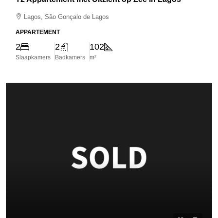
Lagos, São Gonçalo de Lagos
APPARTEMENT
2
2
102
Slaapkamers
Badkamers
m²