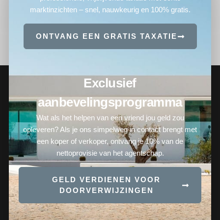
marktinzichten – snel, nauwkeurig en 100% gratis.
ONTVANG EEN GRATIS TAXATIE
Exclusief
aanbevelingsprogramma
Wat als het helpen van een vriend jou geld zou
opleveren? Als je ons simpelweg in contact brengt met
een koper of verkoper, ontvang je 10% van de
nettoprovisie van het agentschap.
GELD VERDIENEN VOOR
DOORVERWIJZINGEN