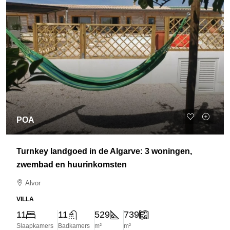
POA
Turnkey landgoed in de Algarve: 3 woningen,
zwembad en huurinkomsten
Alvor
VILLA
11
11
529
739
Slaapkamers
Badkamers
m²
m²