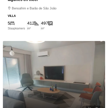
Bensafrim e Barão de São João
VILLA
5
412
497
Slaapkamers
m²
m²