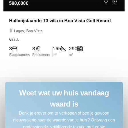
590,000€
Halfvrijstaande T3 villa in Boa Vista Golf Resort
Lagos, Boa Vista
VILLA
3
3
165
290
Slaapkamers
Badkamers
m²
m²
Weet wat uw huis vandaag
waard is
Denk je erover om te verkopen of ben je gewoon
nieuwsgierig naar de waarde van je huis? Ontvang een
professionele, vrijblijvende taxatie met echte