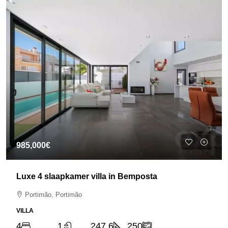
985,000€
Luxe 4 slaapkamer villa in Bemposta
Portimão, Portimão
VILLA
4
1
247.6
250