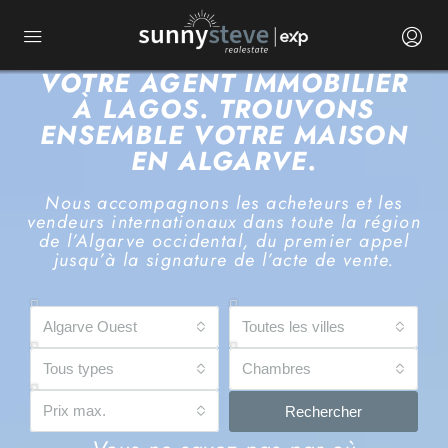
VOTRE AGENT IMMOBILIER
À LAGOS. TROUVONS
ENSEMBLE VOTRE MAISON
EN ALGARVE.
Nous accompagnons les acheteurs et les
vendeurs internationaux dans toute la région
de l’Algarve occidental, du premier appel
jusqu’à la signature de l’acte de vente.
Algarve Ouest
Toutes les villes
Tous types
Chambres
Prix max.
Rechercher