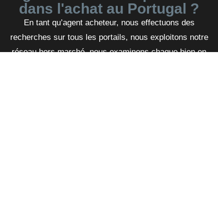
dans l'achat au Portugal ?
En tant qu’agent acheteur, nous effectuons des
recherches sur tous les portails, nous exploitons notre
réseau hors marché, nous examinons chaque bien en
personne et nous négocions en votre nom.
Représentation de l'acheteur
Un agent immobilier chargé de représenter
l'acheteur veille à vos intérêts.