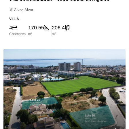
Alvor, Alvor
VILLA
4
170.55
206.4
Chambres
m²
m²