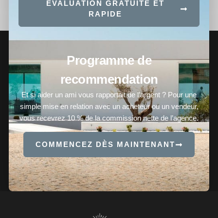
EVALUATION GRATUITE ET
RAPIDE
Programme de
recommendation
Et si aider un ami vous rapportait de l’argent ? Pour une
simple mise en relation avec un acheteur ou un vendeur,
vous recevrez 10 % de la commission nette de l’agence.
COMMENCEZ DÈS MAINTENANT