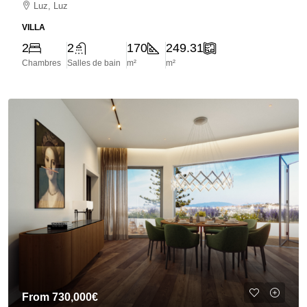
Luz, Luz
VILLA
2
2
170
249.31
Chambres
Salles de bain
m²
m²
From
730,000€