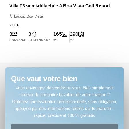
Villa T3 semi-détachée à Boa Vista Golf Resort
Lagos, Boa Vista
VILLA
3
3
165
290
Chambres
Salles de bain
m²
m²
Que vaut votre bien
Vous envisagez de vendre ou vous êtes simplement
curieux de connaître la valeur de votre maison ?
Obtenez une évaluation professionnelle, sans obligation,
appuyée par des informations réelles sur le marché –
rapide, précise et 100 % gratuite.