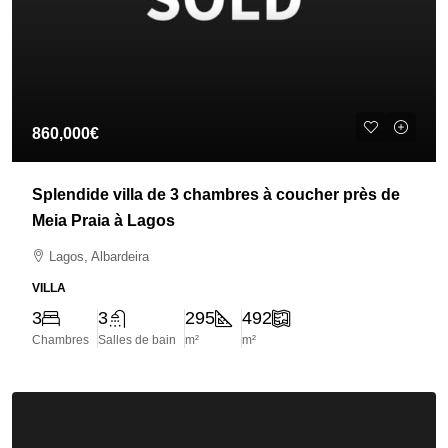
860,000€
Splendide villa de 3 chambres à coucher près de
Meia Praia à Lagos
Lagos, Albardeira
VILLA
3
3
295
492
Chambres
Salles de bain
m²
m²