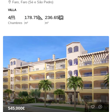
Faro, Faro (Sé e São Pedro)
VILLA
4
178.75
236.65
Chambres
m²
m²
545,000€