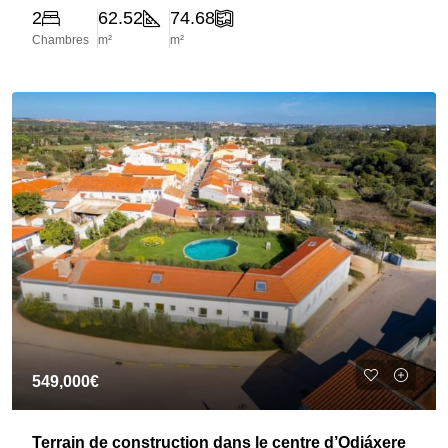
2
62.52
74.68
Chambres
m²
m²
549,000€
Terrain de construction dans le centre d’Odiáxere