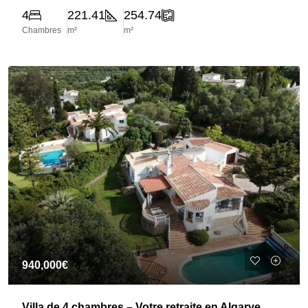
4
221.41
254.74
Chambres
m²
m²
940,000€
Villa de 4 chambres – Votre retraite en Algarve