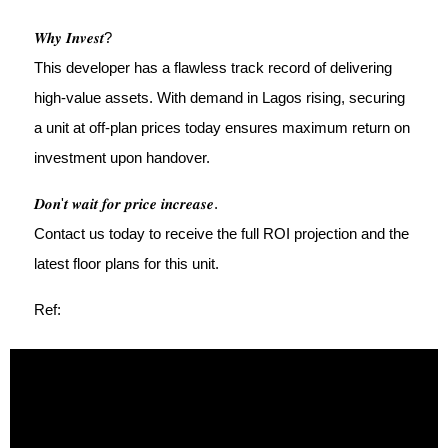
𝑾𝒉𝒚 𝑰𝒏𝒗𝒆𝒔𝒕?
This developer has a flawless track record of delivering
high-value assets. With demand in Lagos rising, securing
a unit at off-plan prices today ensures maximum return on
investment upon handover.
𝑫𝒐𝒏'𝒕 𝒘𝒂𝒊𝒕 𝒇𝒐𝒓 𝒑𝒓𝒊𝒄𝒆 𝒊𝒏𝒄𝒓𝒆𝒂𝒔𝒆.
Contact us today to receive the full ROI projection and the
latest floor plans for this unit.
Ref: