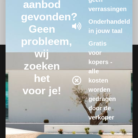
aanbod
verrassingen
gevonden?
Onderhandeld
Geen
in jouw taal
probleem,
Gratis
wij
voor
kopers -
zoeken
alle
het
kosten
voor je!
worden
gedragen
door de
verkoper