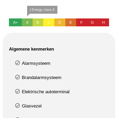
| Energy class A
A+
A
B
C
D
E
F
G
H
Algemene kenmerken
Alarmsysteem
Brandalarmsysteem
Elektrische autoterminal
Glasvezel