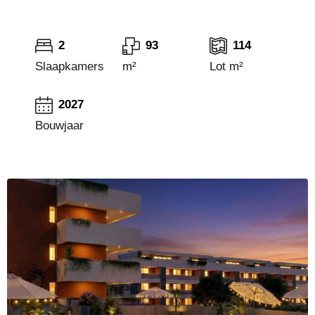
2
93
114
Slaapkamers
m²
Lot m²
2027
Bouwjaar