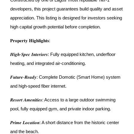
developers, this project guarantees build quality and asset
appreciation. This listing is designed for investors seeking
high capital growth potential before completion.
𝐏𝐫𝐨𝐩𝐞𝐫𝐭𝐲 𝐇𝐢𝐠𝐡𝐥𝐢𝐠𝐡𝐭𝐬:
𝑯𝒊𝒈𝒉-𝑺𝒑𝒆𝒄 𝑰𝒏𝒕𝒆𝒓𝒊𝒐𝒓𝒔: Fully equipped kitchen, underfloor
heating, and integrated air-conditioning.
𝑭𝒖𝒕𝒖𝒓𝒆-𝑹𝒆𝒂𝒅𝒚: Complete Domotic (Smart Home) system
and high-speed fiber internet.
𝑹𝒆𝒔𝒐𝒓𝒕 𝑨𝒎𝒆𝒏𝒊𝒕𝒊𝒆𝒔: Access to a large outdoor swimming
pool, fully equipped gym, and private indoor parking.
𝑷𝒓𝒊𝒎𝒆 𝑳𝒐𝒄𝒂𝒕𝒊𝒐𝒏: A short distance from the historic center
and the beach.