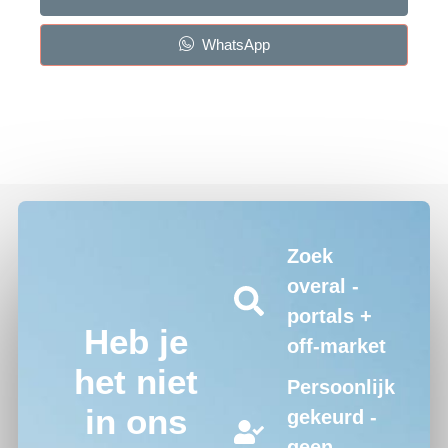
WhatsApp
Zoek
overal -
portals +
Heb je
off-market
het niet
Persoonlijk
in ons
gekeurd -
geen