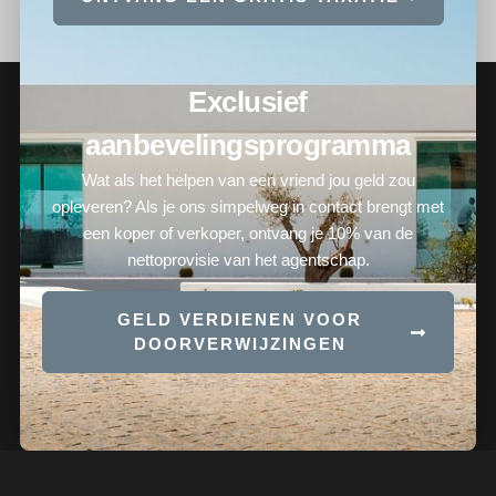
Exclusief
aanbevelingsprogramma
Wat als het helpen van een vriend jou geld zou
opleveren? Als je ons simpelweg in contact brengt met
een koper of verkoper, ontvang je 10% van de
nettoprovisie van het agentschap.
GELD VERDIENEN VOOR
DOORVERWIJZINGEN