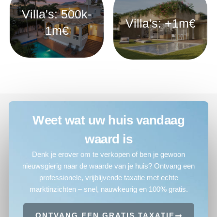
Villa's: 500k-
Villa's: +1m€
1m€
Weet wat uw huis vandaag
waard is
Denk je erover om te verkopen of ben je gewoon
nieuwsgierig naar de waarde van je huis? Ontvang een
professionele, vrijblijvende taxatie met echte
marktinzichten – snel, nauwkeurig en 100% gratis.
ONTVANG EEN GRATIS TAXATIE