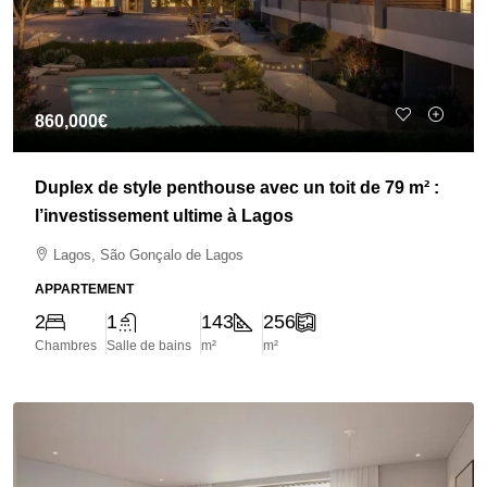
860,000€
Duplex de style penthouse avec un toit de 79 m² :
l’investissement ultime à Lagos
Lagos, São Gonçalo de Lagos
APPARTEMENT
2
1
143
256
Chambres
Salle de bains
m²
m²