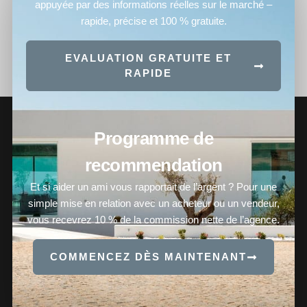
appuyée par des informations réelles sur le marché –
rapide, précise et 100 % gratuite.
EVALUATION GRATUITE ET
RAPIDE
Programme de
recommendation
Et si aider un ami vous rapportait de l’argent ? Pour une
simple mise en relation avec un acheteur ou un vendeur,
vous recevrez 10 % de la commission nette de l’agence.
COMMENCEZ DÈS MAINTENANT