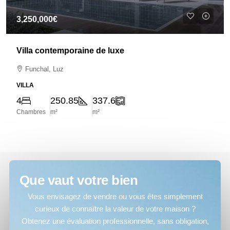
3,250,000€
Villa contemporaine de luxe
Funchal, Luz
VILLA
4
250.85
337.6
Chambres
m²
m²
Que vaut votre bien
Vous envisagez de vendre ou vous êtes simplement
curieux de connaître la valeur de votre maison ?
Obtenez une évaluation professionnelle, sans obligation,