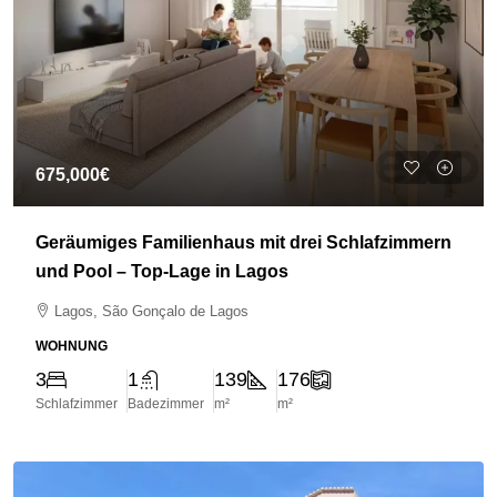
675,000€
Geräumiges Familienhaus mit drei Schlafzimmern
und Pool – Top-Lage in Lagos
Lagos, São Gonçalo de Lagos
WOHNUNG
3
1
139
176
Schlafzimmer
Badezimmer
m²
m²