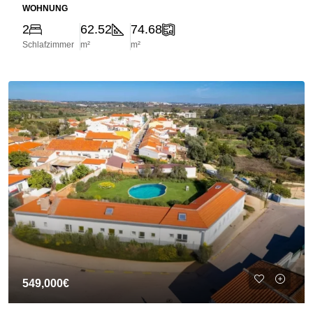
WOHNUNG
2
62.52
74.68
Schlafzimmer
m²
m²
549,000€