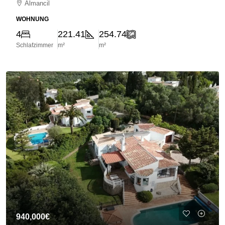
Almancil
WOHNUNG
4
221.41
254.74
Schlafzimmer
m²
m²
940,000€