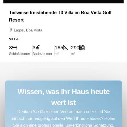
Teilweise freistehende T3 Villa im Boa Vista Golf
Resort
Lagos, Boa Vista
VILLA
3
3
165
290
Schlafzimmer
Badezimmer
m²
m²
Wissen, was Ihr Haus heute
wert ist
Denken Sie über einen Verkauf nach oder sind Sie
einfach nur neugierig auf den Wert Ihres Hauses? Holen
Sie sich eine professionelle, unverbindliche Schätzung,