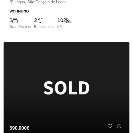
Lagos, São Gonçalo de Lagos
WOHNUNG
2
2
102
Schlafzimmer
Badezimmer
m²
590,000€