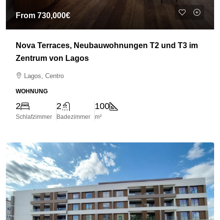
From
730,000€
Nova Terraces, Neubauwohnungen T2 und T3 im
Zentrum von Lagos
Lagos, Centro
WOHNUNG
2
2
100
Schlafzimmer
Badezimmer
m²