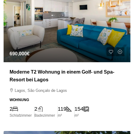
690,000€
Moderne T2 Wohnung in einem Golf- und Spa-
Resort bei Lagos
Lagos, São Gonçalo de Lagos
WOHNUNG
2
2
119
154
Schlafzimmer
Badezimmer
m²
m²