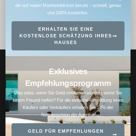
die auf realen Markteinblicken beruht – schnell, genau
und 100% kostenlos.
ERHALTEN SIE EINE
KOSTENLOSE SCHÄTZUNG IHRES
HAUSES
Exklusives
Empfehlungsprogramm
Was wäre, wenn Sie Geld verdienen würden, wenn Sie
einem Freund helfen? Für die einfache Vermittlung eines
Käufers oder Verkäufers erhalten Sie 10% der
Nettoprovision der Agentur.
GELD FÜR EMPFEHLUNGEN