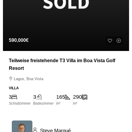
590,000€
Teilweise freistehende T3 Villa im Boa Vista Golf
Resort
Lagos, Boa Vista
VILLA
3
3
165
290
Schlafzimmer
Badezimmer
m²
m²
Steve Marqué