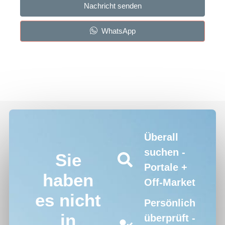
Nachricht senden
WhatsApp
Überall
suchen -
Sie
Portale +
haben
Off-Market
es nicht
Persönlich
in
überprüft -