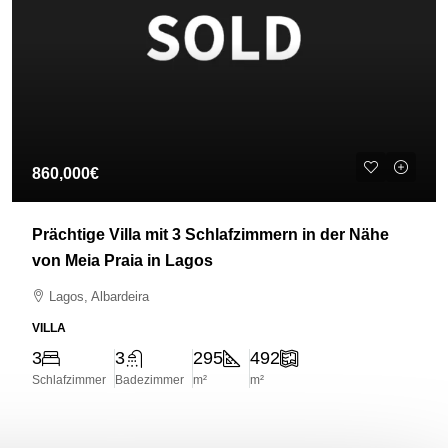
860,000€
Prächtige Villa mit 3 Schlafzimmern in der Nähe
von Meia Praia in Lagos
Lagos, Albardeira
VILLA
3
3
295
492
Schlafzimmer
Badezimmer
m²
m²