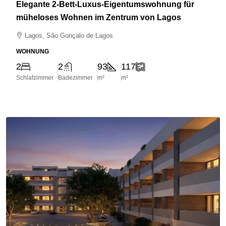
Elegante 2-Bett-Luxus-Eigentumswohnung für
müheloses Wohnen im Zentrum von Lagos
Lagos, São Gonçalo de Lagos
WOHNUNG
2
2
93
117
Schlafzimmer
Badezimmer
m²
m²