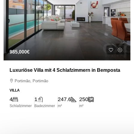
985,000€
Luxuriöse Villa mit 4 Schlafzimmern in Bemposta
Portimão, Portimão
VILLA
4
1
247.6
250
Schlafzimmer
Badezimmer
m²
m²