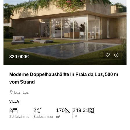
820,000€
Moderne Doppelhaushälfte in Praia da Luz, 500 m
vom Strand
Luz, Luz
VILLA
2
2
170
249.31
Schlafzimmer
Badezimmer
m²
m²