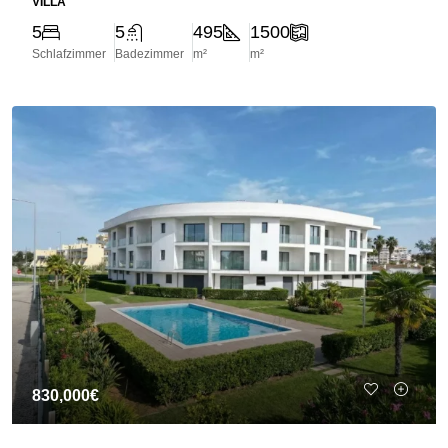
VILLA
5
5
495
1500
Schlafzimmer
Badezimmer
m²
m²
830,000€