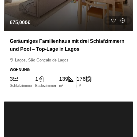
675,000€
Geräumiges Familienhaus mit drei Schlafzimmern
und Pool – Top-Lage in Lagos
Lagos, São Gonçalo de Lagos
WOHNUNG
3
1
139
176
Schlafzimmer
Badezimmer
m²
m²