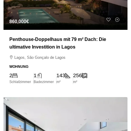
860,000€
Penthouse-Doppelhaus mit 79 m² Dach: Die
ultimative Investition in Lagos
Lagos, São Gonçalo de Lagos
WOHNUNG
2
1
143
256
Schlafzimmer
Badezimmer
m²
m²