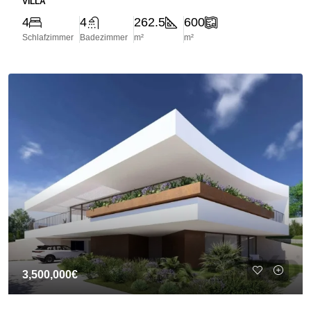
VILLA
4
4
262.5
600
Schlafzimmer
Badezimmer
m²
m²
3,500,000€