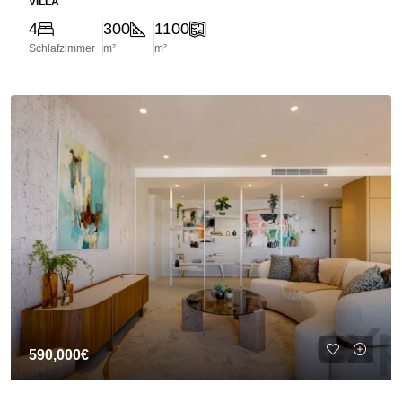
VILLA
4
300
1100
Schlafzimmer
m²
m²
590,000€