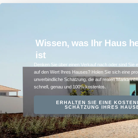
Wissen, was Ihr Haus he
ist
Denken Sie über einen Verkauf nach oder sind Sie e
auf den Wert Ihres Hauses? Holen Sie sich eine prof
unverbindliche Schätzung, die auf realen Markteinbl
schnell, genau und 100% kostenlos.
ERHALTEN SIE EINE KOSTE
SCHÄTZUNG IHRES HAUS