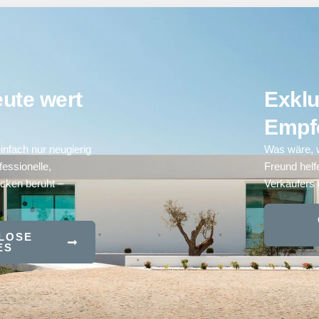
ute wert
Exklu
Empf
infach nur neugierig
Was wäre, 
essionelle,
Freund helf
icken beruht –
Verkäufers 
NLOSE
ES