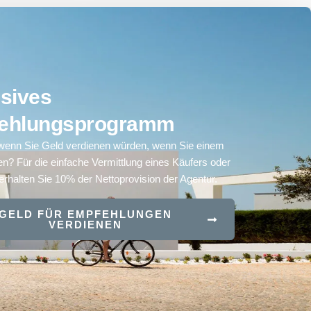
sives
ehlungsprogramm
wenn Sie Geld verdienen würden, wenn Sie einem
en? Für die einfache Vermittlung eines Käufers oder
erhalten Sie 10% der Nettoprovision der Agentur.
GELD FÜR EMPFEHLUNGEN
VERDIENEN