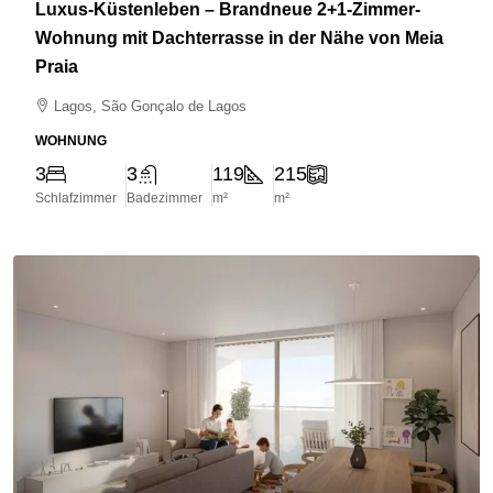
Luxus-Küstenleben – Brandneue 2+1-Zimmer-
Wohnung mit Dachterrasse in der Nähe von Meia
Praia
Lagos, São Gonçalo de Lagos
WOHNUNG
3
3
119
215
Schlafzimmer
Badezimmer
m²
m²