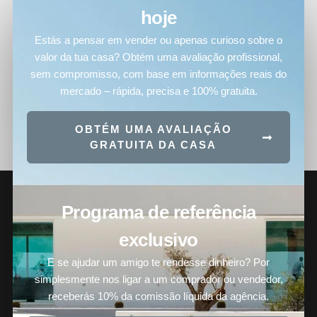
hoje
Estás a pensar em vender ou apenas curioso sobre o
valor da tua casa? Obtém uma avaliação profissional,
sem compromisso, com base em informações reais do
mercado – rápida, precisa e 100% gratuita.
OBTÉM UMA AVALIAÇÃO
GRATUITA DA CASA
Programa de referência
exclusivo
E se ajudar um amigo te rendesse dinheiro? Por
simplesmente nos ligar a um comprador ou vendedor,
receberás 10% da comissão líquida da agência.