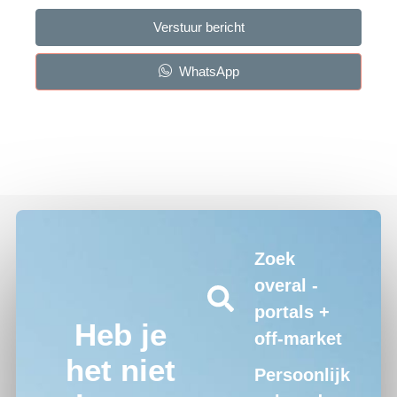
Verstuur bericht
WhatsApp
Zoek
overal -
portals +
Heb je
off-market
het niet
Persoonlijk