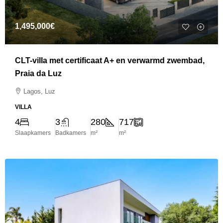
1,495,000€
CLT-villa met certificaat A+ en verwarmd zwembad,
Praia da Luz
Lagos, Luz
VILLA
4
3
280
717
Slaapkamers
Badkamers
m²
m²