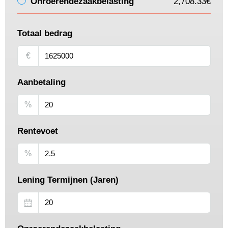
Onroerendezaakbelasting
2,708.33€
Totaal bedrag
€
Aanbetaling
%
Rentevoet
%
Lening Termijnen (Jaren)