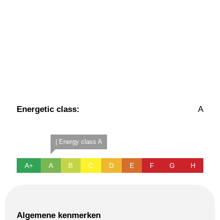
Energetic class:
A
| Energy class A
A+
A
B
C
D
E
F
G
H
Algemene kenmerken