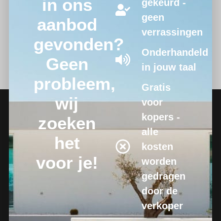
in ons
gekeurd -
geen
aanbod
verrassingen
gevonden?
Onderhandeld
Geen
in jouw taal
probleem,
Gratis
wij
voor
kopers -
zoeken
alle
het
kosten
voor je!
worden
gedragen
door de
verkoper