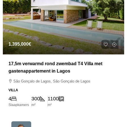
1,395,000€
17,5m verwarmd rond zwembad T4 Villa met
gastenappartement in Lagos
São Gonçalo de Lagos, São Gonçalo de Lagos
VILLA
4
300
1100
Slaapkamers
m²
m²