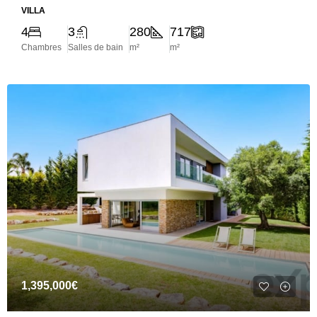
VILLA
4
3
280
717
Chambres
Salles de bain
m²
m²
1,395,000€