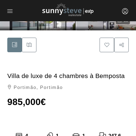
58
Villa de luxe de 4 chambres à Bemposta
Portimão, Portimão
985,000€
4
1
1
247.6