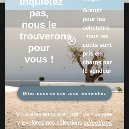
inquiétez
pas,
Gratuit
pour les
nous le
acheteurs
trouverons
- tous les
pour
coûts sont
pris en
vous !
charge par
le vendeur
Dites-nous ce que vous recherchez
Vous êtes encore en train de naviguer
? Explorez nos sélections
sélections