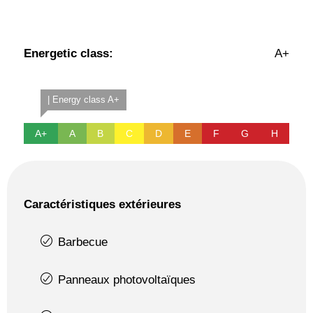
Energetic class:
A+
| Energy class A+
A+
A
B
C
D
E
F
G
H
Caractéristiques extérieures
Barbecue
Panneaux photovoltaïques