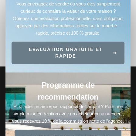
Vous envisagez de vendre ou vous êtes simplement
curieux de connaître la valeur de votre maison ?
Obtenez une évaluation professionnelle, sans obligation,
appuyée par des informations réelles sur le marché –
rapide, précise et 100 % gratuite.
EVALUATION GRATUITE ET
RAPIDE
Programme de
recommendation
Et si aider un ami vous rapportait de l’argent ? Pour une
simple mise en relation avec un acheteur ou un vendeur,
vous recevrez 10 % de la commission nette de l’agence.