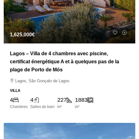
1,625,000€
Lagos – Villa de 4 chambres avec piscine,
certificat énergétique A et à quelques pas de la
plage de Porto de Mós
Lagos, São Gonçalo de Lagos
VILLA
4
4
227
1883
Chambres
Salles de bain
m²
m²