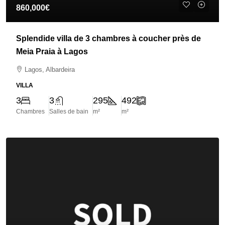
860,000€
Splendide villa de 3 chambres à coucher près de
Meia Praia à Lagos
Lagos, Albardeira
VILLA
3
3
295
492
Chambres
Salles de bain
m²
m²