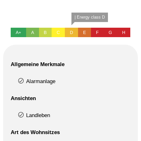
| Energy class D
A+
A
B
C
D
E
F
G
H
Allgemeine Merkmale
Alarmanlage
Ansichten
Landleben
Art des Wohnsitzes