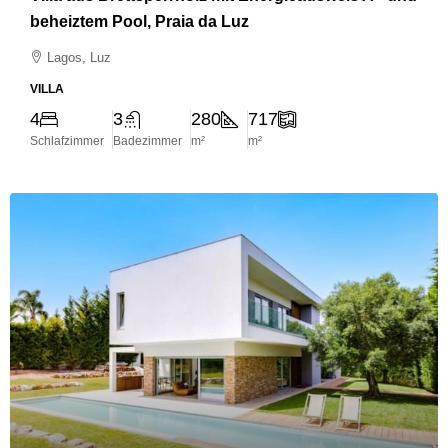
beheiztem Pool, Praia da Luz
Lagos, Luz
VILLA
4
3
280
717
Schlafzimmer
Badezimmer
m²
m²