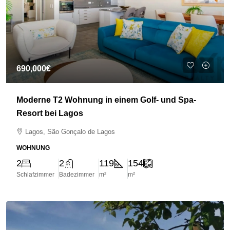
690,000€
Moderne T2 Wohnung in einem Golf- und Spa-
Resort bei Lagos
Lagos, São Gonçalo de Lagos
WOHNUNG
2
2
119
154
Schlafzimmer
Badezimmer
m²
m²