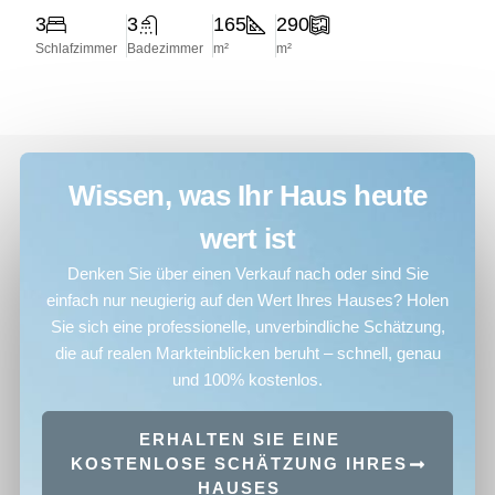
3
3
165
290
Schlafzimmer
Badezimmer
m²
m²
Wissen, was Ihr Haus heute
wert ist
Denken Sie über einen Verkauf nach oder sind Sie
einfach nur neugierig auf den Wert Ihres Hauses? Holen
Sie sich eine professionelle, unverbindliche Schätzung,
die auf realen Markteinblicken beruht – schnell, genau
und 100% kostenlos.
ERHALTEN SIE EINE
KOSTENLOSE SCHÄTZUNG IHRES
HAUSES