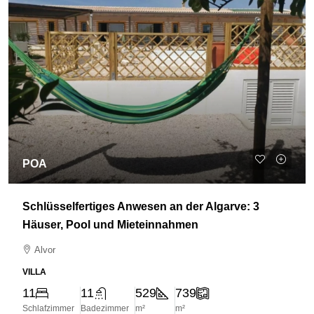
POA
Schlüsselfertiges Anwesen an der Algarve: 3
Häuser, Pool und Mieteinnahmen
Alvor
VILLA
11
11
529
739
Schlafzimmer
Badezimmer
m²
m²