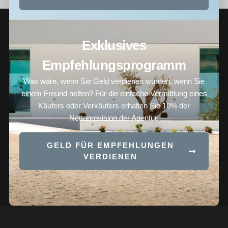
Exklusives
Empfehlungsprogramm
Was wäre, wenn Sie Geld verdienen würden, wenn Sie
einem Freund helfen? Für die einfache Vermittlung eines
Käufers oder Verkäufers erhalten Sie 10% der
Nettoprovision der Agentur.
GELD FÜR EMPFEHLUNGEN
VERDIENEN