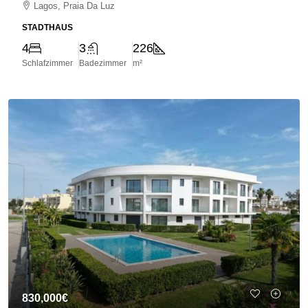
Lagos, Praia Da Luz
STADTHAUS
4
3
226
Schlafzimmer
Badezimmer
m²
830,000€