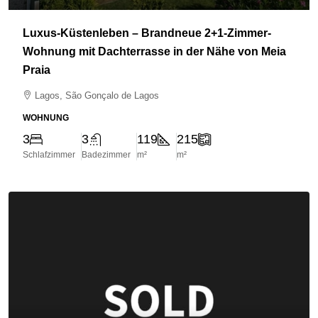
Luxus-Küstenleben – Brandneue 2+1-Zimmer-
Wohnung mit Dachterrasse in der Nähe von Meia
Praia
Lagos, São Gonçalo de Lagos
WOHNUNG
3
3
119
215
Schlafzimmer
Badezimmer
m²
m²