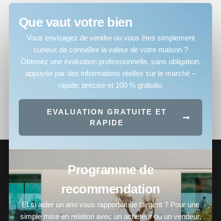
Que vaut votre bien
Vous envisagez de vendre ou vous êtes simplement
curieux de connaître la valeur de votre maison ?
Obtenez une évaluation professionnelle, sans obligation,
appuyée par des informations réelles sur le marché –
rapide, précise et 100 % gratuite.
EVALUATION GRATUITE ET
RAPIDE
Programme de
recommendation
Et si aider un ami vous rapportait de l’argent ? Pour une
simple mise en relation avec un acheteur ou un vendeur,