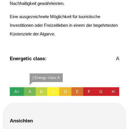
Nachhaltigkeit gewährleisten.
Eine ausgezeichnete Möglichkeit für touristische
Investitionen oder Freizeitleben in einem der begehrtesten
Küstenziele der Algarve.
Energetic class:
A
| Energy class A
A+
A
B
C
D
E
F
G
H
Ansichten